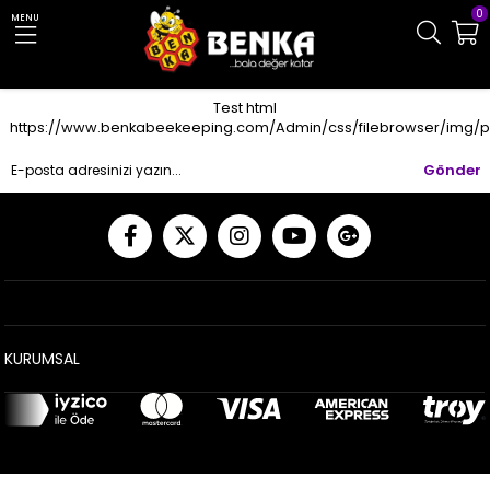
0
MENU
Test html
https://www.benkabeekeeping.com/Admin/css/filebrowser/img/p
Gönder
KURUMSAL