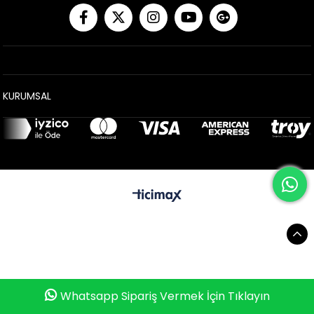
KURUMSAL
0
Whatsapp ile Sipariş Vermek İçin Tıklayın
Whatsapp Sipariş Vermek İçin Tıklayın
Anasayfa
Favorilerim
Sepetim
Üye Girişi