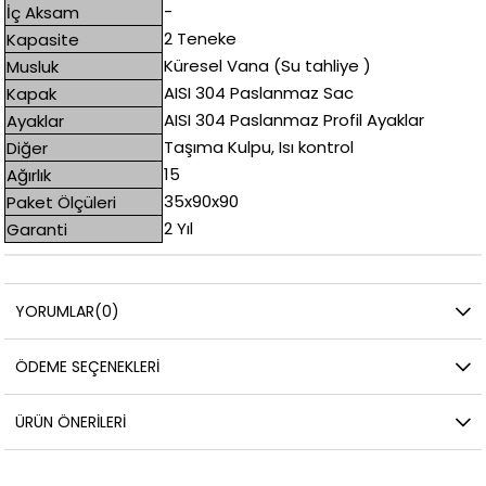
-
İç Aksam
2 Teneke
Kapasite
Küresel Vana (Su tahliye )
Musluk
AISI 304 Paslanmaz Sac
Kapak
AISI 304 Paslanmaz Profil Ayaklar
Ayaklar
Taşıma Kulpu, Isı kontrol
Diğer
15
Ağırlık
35x90x90
Paket Ölçüleri
2 Yıl
Garanti
YORUMLAR
(0)
ÖDEME SEÇENEKLERI
ÜRÜN ÖNERILERI