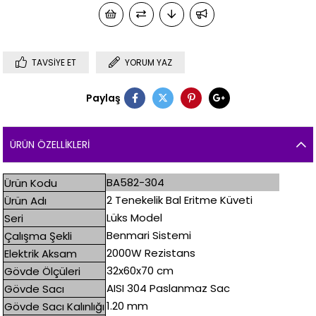
TAVSIYE ET
YORUM YAZ
Paylaş
ÜRÜN ÖZELLIKLERI
BA582-304
Ürün Kodu
2 Tenekelik Bal Eritme Küveti
Ürün Adı
Lüks Model
Seri
Benmari Sistemi
Çalışma Şekli
2000W Rezistans
Elektrik Aksam
32x60x70 cm
Gövde Ölçüleri
AISI 304 Paslanmaz Sac
Gövde Sacı
1.20 mm
Gövde Sacı Kalınlığı