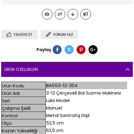
TAVSIYE ET
YORUM YAZ
Paylaş
ÜRÜN ÖZELLIKLERI
BA553-12-304
Ürün Kodu
3-12 Çerçeveli Bal Süzme Makinesi
Ürün Adı
Lüks Model
Seri
Manuel
Çalışma Şekli
Metal Santrafüj Dişli
Kontrol
52,5 cm
Ölçü
62,5 cm
Kazan Yüksekliği