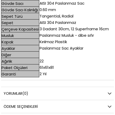
AISI 304 Paslanmaz Sac
Gövde Sacı
0.60 mm
Gövde Sacı Kalınlığı
Tangential, Radial
Sepet Türü
AISI 304 Paslanmaz
Sepet
3 Dadant 30cm, 12 Superframe 16cm
Çerçeve Kapasitesi
Paslanmaz Musluk - dibe sıfır
Musluk
Kırılmaz Plastik
Kapak
Paslanmaz Sac Ayaklar
Ayaklar
Diğer
22
Ağırlık
61x61x81
Paket Ölçüleri
2 Yıl
Garanti
YORUMLAR
(0)
ÖDEME SEÇENEKLERI