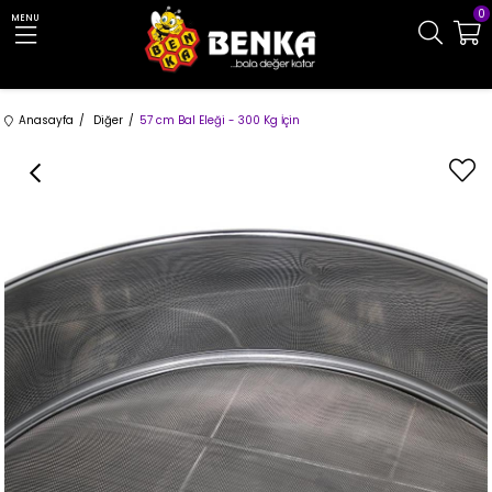
0
MENU
Anasayfa
Diğer
57 cm Bal Eleği - 300 Kg İçin