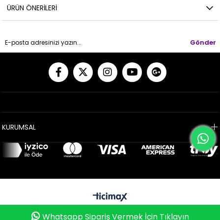
ÜRÜN ÖNERILERI
Gönder
KURUMSAL
0
Whatsapp ile Sipariş Vermek İçin Tıklayın
Whatsapp Sipariş Vermek İçin Tıklayın