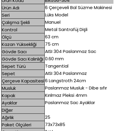
BA556-304
Ürün Kodu
6 Çerçeveli Bal Süzme Makinesi
Ürün Adı
Lüks Model
Seri
Manuel
Çalışma Şekli
Metal Santrafüj Dişli
Kontrol
63 cm
Ölçü
75 cm
Kazan Yüksekliği
AISI 304 Paslanmaz Sac
Gövde Sacı
0.60 mm
Gövde Sacı Kalınlığı
Tangential
Sepet Türü
AISI 304 Paslanmaz
Sepet
6 Langstroth 24cm
Çerçeve Kapasitesi
Paslanmaz Musluk - Dibe sıfır
Musluk
Kırılmaz Pleksi 4mm
Kapak
Paslanmaz Sac Ayaklar
Ayaklar
Diğer
25
Ağırlık
73x73x85
Paket Ölçüleri