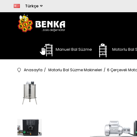
Türkçe
Manuel Bal Süzme
Motorlu Bal
Anasayfa
Motorlu Bal Süzme Makineleri
6 Çerçeveli Moto