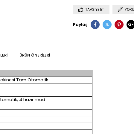
TAVSIYE ET
YORU
Paylaş
LERI
ÜRÜN ÖNERILERI
 Makinesi Tam Otomatik
tomatik, 4 hazır mod