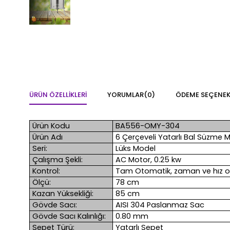
ÜRÜN ÖZELLIKLERI
YORUMLAR
(0)
ÖDEME SEÇENEK
Ürün Kodu
BA556-OMY-304
Ürün Adı
6 Çerçeveli Yatarlı Bal Süzme
Seri:
Lüks Model
Çalışma Şekli:
AC Motor, 0.25 kw
Kontrol:
Tam Otomatik, zaman ve hız o
Ölçü:
78 cm
Kazan Yüksekliği:
85 cm
Gövde Sacı:
AISI 304 Paslanmaz Sac
Gövde Sacı Kalınlığı:
0.80 mm
Sepet Türü:
Yatarlı Sepet