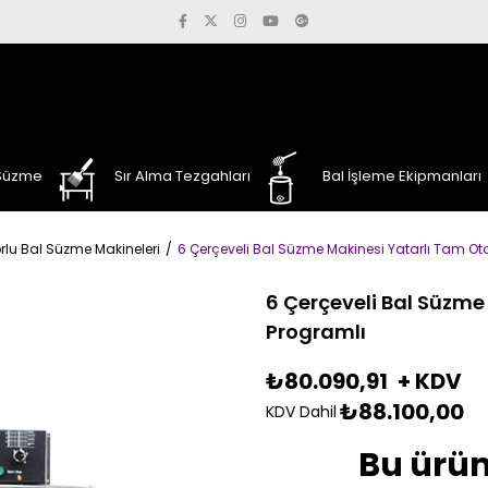
 Süzme
Sır Alma Tezgahları
Bal İşleme Ekipmanları
rlu Bal Süzme Makineleri
6 Çerçeveli Bal Süzme Makinesi Yatarlı Tam Ot
6 Çerçeveli Bal Süzme
Programlı
₺80.090,91
+ KDV
₺88.100,00
KDV Dahil
Bu ürün