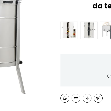
da te
Tükendi
Tüke
Ür