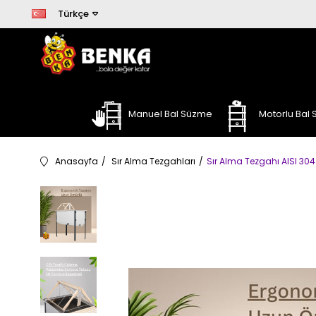
Türkçe
Manuel Bal Süzme
Motorlu Bal
Anasayfa
Sır Alma Tezgahları
Sır Alma Tezgahı AISI 30