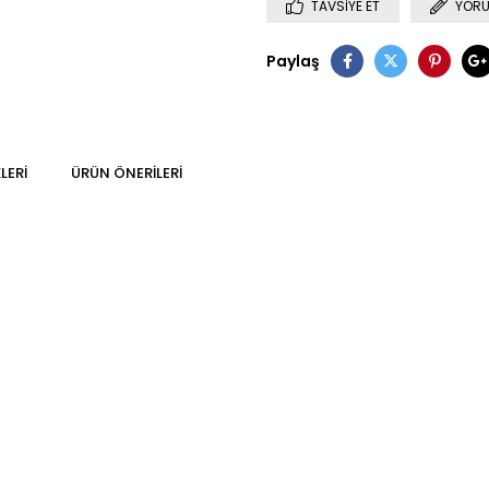
TAVSIYE ET
YORU
Paylaş
LERI
ÜRÜN ÖNERILERI