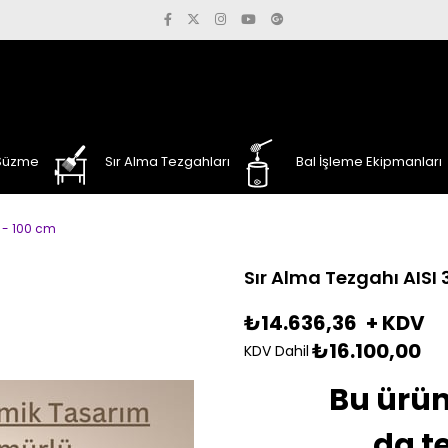
 Süzme
Sır Alma Tezgahları
Bal İşleme Ekipmanları
4 - 100 cm
Sır Alma Tezgahı AISI 
₺14.636,36
+ KDV
₺16.100,00
KDV Dahil
Bu ürün
da te