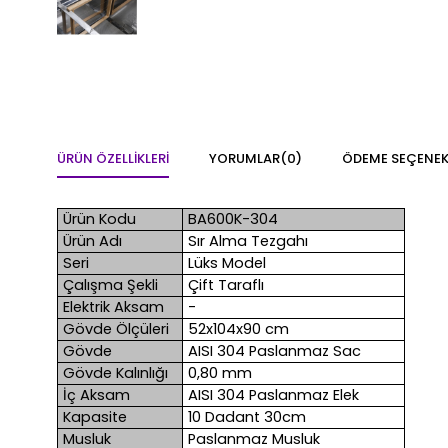
ÜRÜN ÖZELLIKLERI
YORUMLAR
(0)
ÖDEME SEÇENEK
Ürün Kodu
BA600K-304
Ürün Adı
Sır Alma Tezgahı
Seri
Lüks Model
Çalışma Şekli
Çift Taraflı
Elektrik Aksam
-
Gövde Ölçüleri
52x104x90 cm
Gövde
AISI 304 Paslanmaz Sac
Gövde Kalınlığı
0,80 mm
İç Aksam
AISI 304 Paslanmaz Elek
Kapasite
10 Dadant 30cm
Musluk
Paslanmaz Musluk