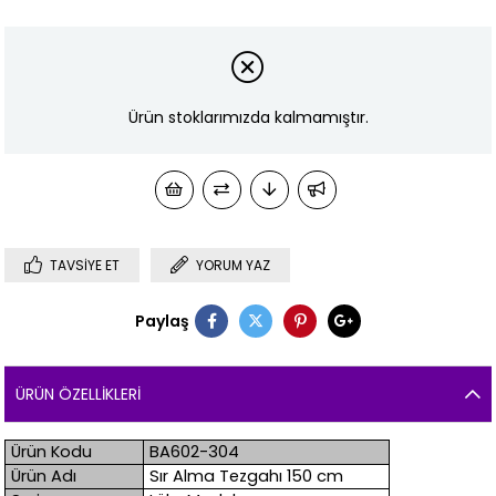
Ürün stoklarımızda kalmamıştır.
TAVSIYE ET
YORUM YAZ
Paylaş
ÜRÜN ÖZELLIKLERI
Ürün Kodu
BA602-304
Ürün Adı
Sır Alma Tezgahı 150 cm