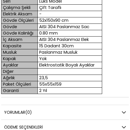
Seri
Lüks Model
Çalışma Şekli
Çift Taraflı
Elektrik Aksam
-
Gövde Ölçüleri
52x150x90 cm
Gövde
AISI 304 Paslanmaz Sac
Gövde Kalınlığı
0.80 mm
İç Aksam
AISI 304 Paslanmaz Elek
Kapasite
15 Dadant 30cm
Musluk
Paslanmaz Musluk
Kapak
Yok
Ayaklar
Elektrostatik Boyalı Ayaklar
Diğer
Ağırlık
23,5
Paket Ölçüleri
55x55x159
Garanti
2 Yıl
YORUMLAR
(0)
ÖDEME SEÇENEKLERI